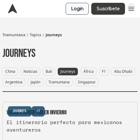
Login
Suscríbete
Tramuntana
Topics
Journeys
Journeys
China
Noticias
Bali
Journeys
África
F1
Abu Dhabi
Argentina
Japón
Tramuntana
Singapour
Journeys
+1
Viajar a Argentina en Invierno
El itinerario perfecto para mexicanos
aventureros