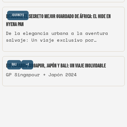
Journeys
Descubre el secreto mejor guardado de África: El Hide en
Hyena Pan
De la elegancia urbana a la aventura
salvaje: Un viaje exclusivo por
Sudáfrica y Botswana
Bali
+4
Explorando Singapur, Japón y Bali: Un Viaje Inolvidable
GP Singapour + Japón 2024