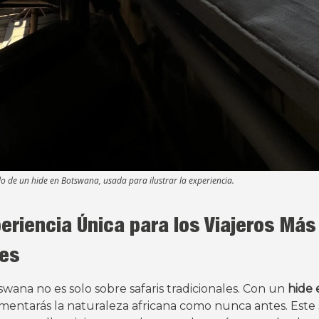
o de un hide en Botswana, usada para ilustrar la experiencia.
eriencia Única para los Viajeros Más
tes
tswana no es solo sobre safaris tradicionales. Con un
hide
imentarás la naturaleza africana como nunca antes. Este s