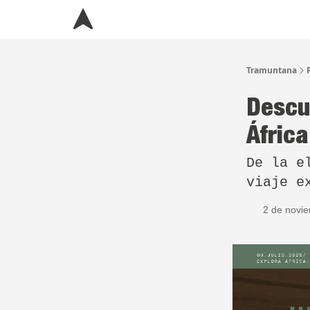
Tramuntana
Descu
Áfric
De la e
viaje e
2 de novi