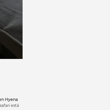
 en Hyena
afari está