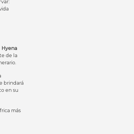
var:
vida
o
Hyena
te de la
erario.
a
e brindará
co en su
África más