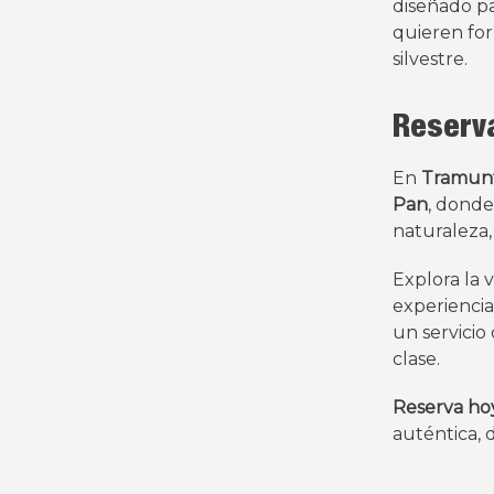
diseñado pa
quieren form
silvestre.
Reserva
En
Tramun
Pan
, donde
naturaleza,
Explora la v
experiencia
un servicio
clase.
Reserva hoy
auténtica,