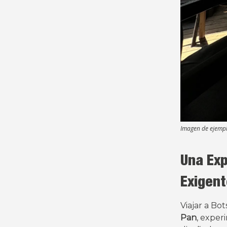
Imagen de ejempl
Una Exp
Exigen
Viajar a Bo
Pan
, exper