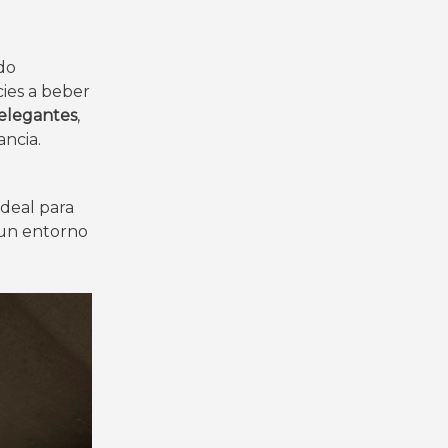
do
cies a beber
s elegantes
,
ancia.
a
ideal para
 un entorno