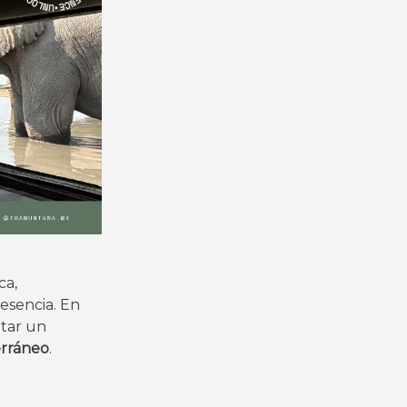
ca,
resencia. En
ntar un
erráneo
.