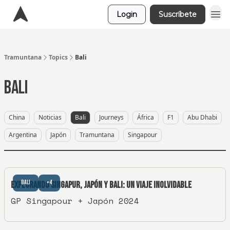
Login
Suscríbete
Tramuntana
Topics
Bali
Bali
China
Noticias
Bali
Journeys
África
F1
Abu Dhabi
Argentina
Japón
Tramuntana
Singapour
Bali
+4
Explorando Singapur, Japón y Bali: Un Viaje Inolvidable
GP Singapour + Japón 2024