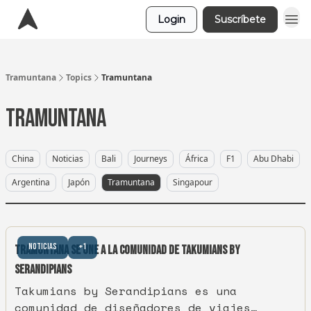
Login
Suscríbete
Tramuntana
Topics
Tramuntana
Tramuntana
China
Noticias
Bali
Journeys
África
F1
Abu Dhabi
Argentina
Japón
Tramuntana
Singapour
Noticias
+1
Tramuntana se une a la comunidad de Takumians by
Serandipians
Takumians by Serandipians es una
comunidad de diseñadores de viajes