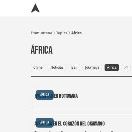
Tramuntana
Topics
África
África
China
Noticias
Bali
Journeys
África
F1
África
Hyena Pan en Botswana
África
Aventura en el Corazón del Okavango