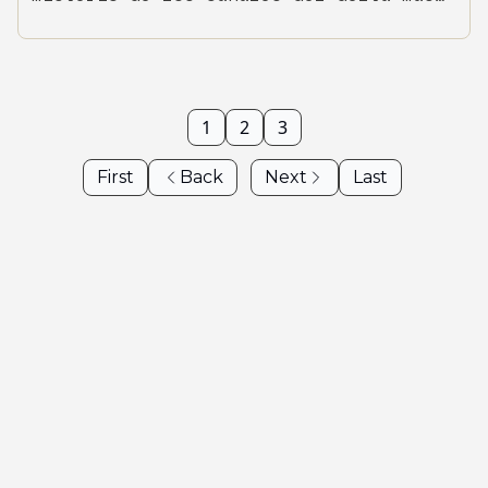
grande de África
1
2
3
First
Back
Next
Last