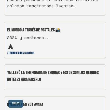
solemos imaginarnos lugares
inexplorados y recónditos, pero no hace
falta ir tan lejos para vivir una
experiencia única.
El Mundo a Través de Postales 📸
2024 y contando...
JTramuntana's Curator
Ya llegó la temporada de esquiar y estos son los mejores
hoteles para hacerlo
África
Hyena Pan en Botswana