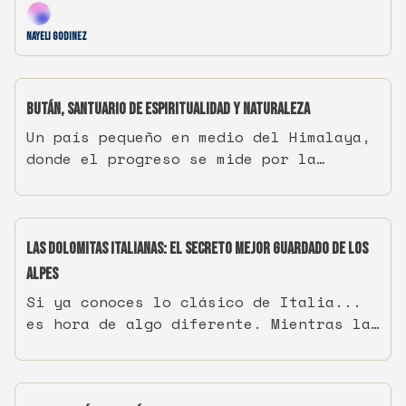
sorprenderte
Nayeli Godinez
Bután, santuario de espiritualidad y naturaleza
Un país pequeño en medio del Himalaya,
donde el progreso se mide por la
felicidad de sus habitantes, las
montañas son sagradas y el lujo está en
la conexión con la naturaleza y en la
autenticidad de su cultura.
Las Dolomitas Italianas: El secreto mejor guardado de los
Alpes
Si ya conoces lo clásico de Italia...
es hora de algo diferente. Mientras las
multitudes llenan las ciudades de
siempre, especialmente en año de
Jubileo, existe un paraíso montañoso