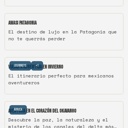
Awasi Patagonia
El destino de lujo en la Patagonia que
no te querrás perder
Journeys
+1
Viajar a Argentina en Invierno
El itinerario perfecto para mexicanos
aventureros
África
Aventura en el Corazón del Okavango
Descubre la paz, la naturaleza y el
misterio de los canales del delta más