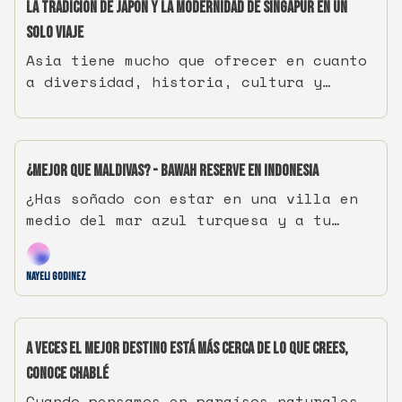
esperándote.
La tradición de Japón y la modernidad de Singapur en un
solo viaje
Asia tiene mucho que ofrecer en cuanto
a diversidad, historia, cultura y
modernidad, y definitivamente Kioto,
Tokio y Singapur son la máxima
expresión de ello.
¿Mejor que Maldivas? - Bawah Reserve en Indonesia
¿Has soñado con estar en una villa en
medio del mar azul turquesa y a tu
mente viene inmediatamente la idea de
Maldivas? Claro, un lugar espectacular
Nayeli Godinez
pero, ¿has escuchado hablar de Bawah
Reserve?
A veces el mejor destino está más cerca de lo que crees,
conoce Chablé
Cuando pensamos en paraísos naturales