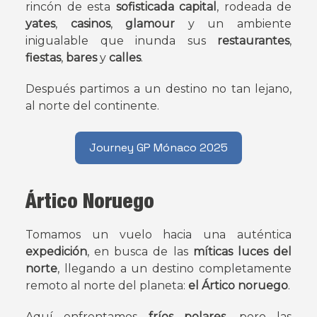
rincón de esta
sofisticada capital
, rodeada de
yates
,
casinos
,
glamour
y un ambiente
inigualable que inunda sus
restaurantes
,
fiestas
,
bares
y
calles
.
Después partimos a un destino no tan lejano,
al norte del continente.
Journey GP Mónaco 2025
Ártico Noruego
Tomamos un vuelo hacia una auténtica
expedición
, en busca de las
míticas luces del
norte
, llegando a un destino completamente
remoto al norte del planeta:
el Ártico noruego
.
Aquí enfrentamos
fríos polares
, pero las