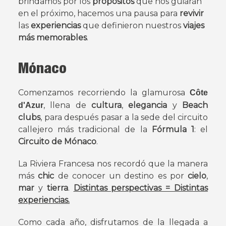
brindamos por los
propósitos
que nos guiarán
en el próximo, hacemos una pausa para
revivir
las
experiencias
que definieron nuestros
viajes
más memorables
.
Mónaco
Comenzamos recorriendo la glamurosa
Côte
, llena de
cultura
,
elegancia
y
Beach
d'Azur
clubs
, para después pasar a la sede del circuito
callejero más tradicional de la
Fórmula 1
: el
Circuito de Mónaco
.
La Riviera Francesa nos recordó que la manera
más
chic
de conocer un destino es por
cielo
,
mar
y
tierra
.
Distintas perspectivas = Distintas
experiencias.
Como cada año, disfrutamos de la llegada a