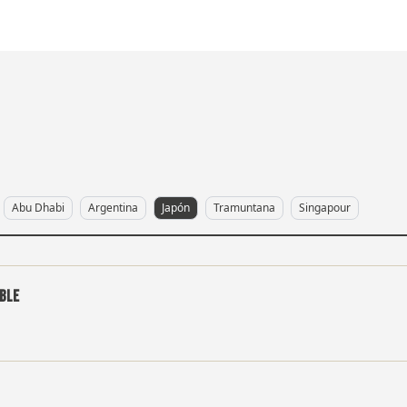
Abu Dhabi
Argentina
Japón
Tramuntana
Singapour
able