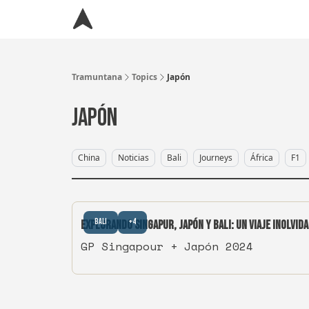
Tramuntana
Topics
Japón
Japón
China
Noticias
Bali
Journeys
África
F1
Bali
+4
Explorando Singapur, Japón y Bali: Un Viaje Inolvid
GP Singapour + Japón 2024