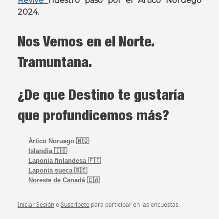
Revive
nuestro paso por el Ártico Noruego
2024.
Nos Vemos en el Norte.
Tramuntana.
¿De que Destino te gustaría
que profundicemos más?
Ártico Noruego 🇳🇴
Islandia 🇮🇸
Laponia finlandesa 🇫🇮
Laponia sueca 🇸🇪
Noreste de Canadá 🇨🇦
Iniciar Sesión
o
Suscríbete
para participar en las encuestas.